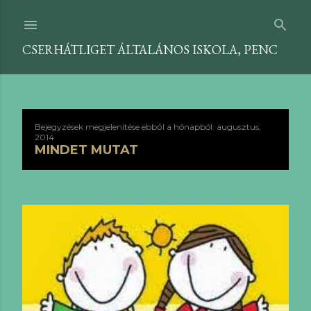
Ugrás a fő tartalomra
CSERHÁTLIGET ÁLTALÁNOS ISKOLA, PENC
Bejegyzések megjelenítése ebből a hónapból: augusztus,
B
2014
MINDET MUTAT
e
j
e
g
y