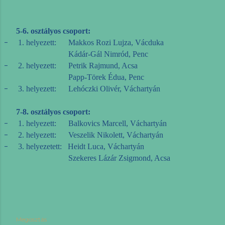
5-6. osztályos csoport:
-
1. helyezett: Makkos Rozi Lujza, Vácduka
Kádár-Gál Nimród, Penc
-
2. helyezett: Petrik Rajmund, Acsa
Papp-Törek Édua, Penc
-
3. helyezett: Lehóczki Olivér, Váchartyán
7-8. osztályos csoport:
-
1. helyezett: Balkovics Marcell, Váchartyán
-
2. helyezett: Veszelik Nikolett, Váchartyán
-
3. helyezetett: Heidt Luca, Váchartyán
Szekeres Lázár Zsigmond, Acsa
Megosztás