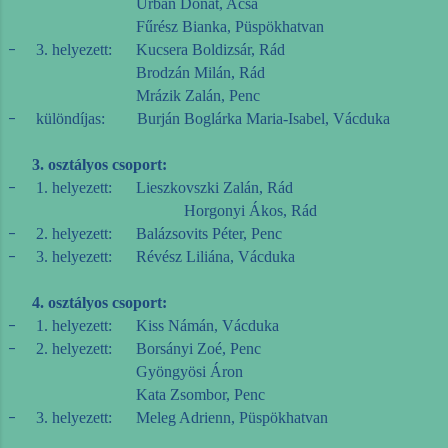
Urbán Donát, Acsa
Fűrész Bianka, Püspökhatvan
-
3. helyezett: Kucsera Boldizsár, Rád
Brodzán Milán, Rád
Mrázik Zalán, Penc
-
különdíjas: Burján Boglárka Maria-Isabel, Vácduka
3. osztályos csoport:
-
1. helyezett: Lieszkovszki Zalán, Rád
Horgonyi Ákos, Rád
-
2. helyezett: Balázsovits Péter, Penc
-
3. helyezett: Révész Liliána, Vácduka
4. osztályos csoport:
-
1. helyezett: Kiss Námán, Vácduka
-
2. helyezett: Borsányi Zoé, Penc
Gyöngyösi Áron
Kata Zsombor, Penc
-
3. helyezett: Meleg Adrienn, Püspökhatvan