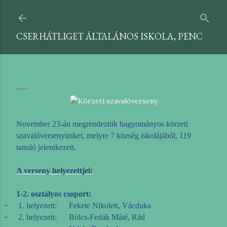
Ugrás a fő tartalomra
CSERHÁTLIGET ÁLTALÁNOS ISKOLA, PENC
November 23-án megrendeztük hagyományos körzeti
szavalóversenyünket, melyre 7 község iskolájából, 119
tanuló jelentkezett.
A verseny helyezettjei:
1-2. osztályos csoport:
-
1. helyezett: Fekete Nikolett, Vácduka
-
2. helyezett: Bölcs-Fedák Máté, Rád