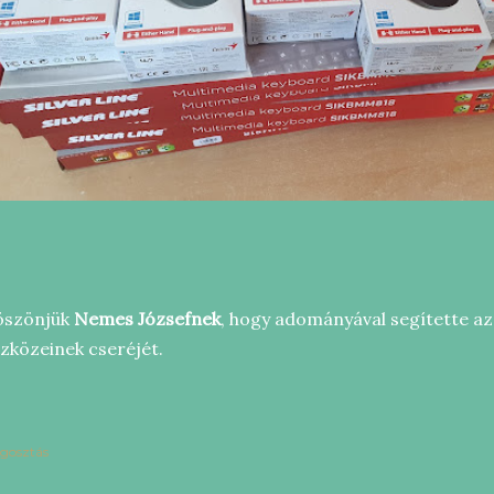
öszönjük
Nemes Józsefnek
, hogy adományával segítette a
zközeinek cseréjét.
gosztás