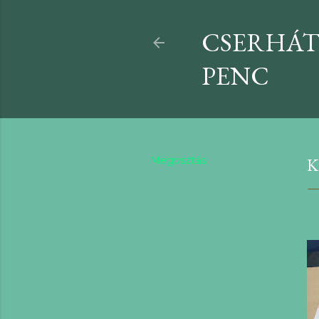
CSERHÁT
PENC
Megosztás
K