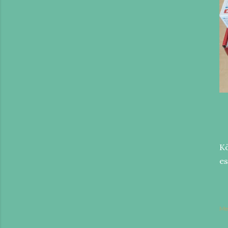
K
es
Me