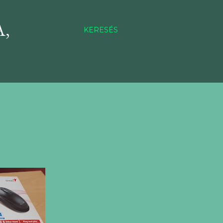
,
KERESÉS