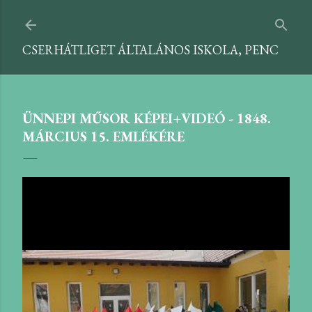
Ugrás a fő tartalomra
CSERHÁTLIGET ÁLTALÁNOS ISKOLA, PENC
ÜNNEPI MŰSOR KÉPEI+VIDEÓ - 1848.
MÁRCIUS 15. EMLÉKÉRE