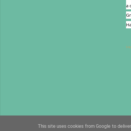
a 
Gr
Ha
Me
This site uses cookies from Google to deliver