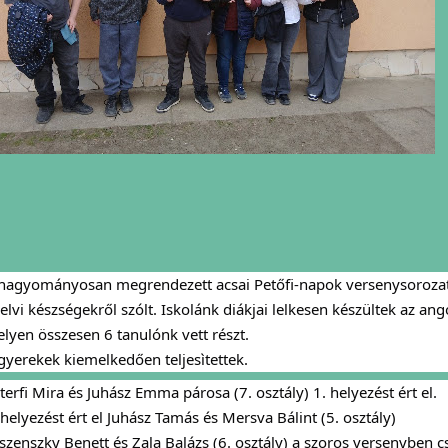
hagyományosan megrendezett acsai Petőfi-napok versenysorozat
elvi készségekről szólt. Iskolánk diákjai lelkesen készültek az a
lyen összesen 6 tanulónk vett részt.
gyerekek kiemelkedően teljesìtettek.
terfi Mira és Juhász Emma párosa (7. osztály) 1. helyezést ért el.
 helyezést ért el Juhász Tamás és Mersva Bálint (5. osztály)
szenszky Benett és Zala Balázs (6. osztály) a szoros versenyben 