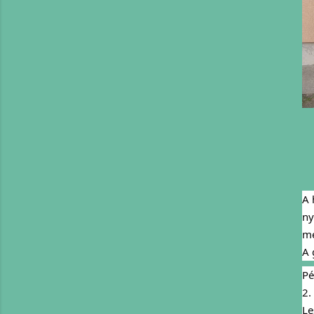
A 
ny
me
A 
Pé
2.
Le